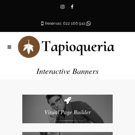
Reservas: 622 166 941
Elements
Interactive Banners
SHOP NOW
Visual Page Builder