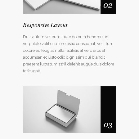
Responsive Layout
Duis autem vel eum iriure dolor in hendrerit in
vulputate velit esse molestie consequat, vel illum
dolore eu feugiat nulla facilisis at vero eros et
accumsan et iusto odio dignissim qui blandit
praesent luptatum zzril delenit augue duis dolore
te feugait.