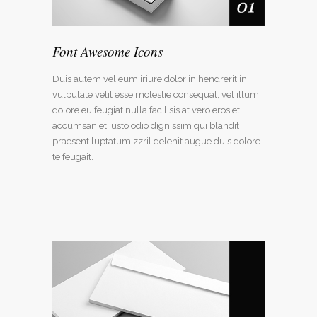
Font Awesome Icons
Duis autem vel eum iriure dolor in hendrerit in
vulputate velit esse molestie consequat, vel illum
dolore eu feugiat nulla facilisis at vero eros et
accumsan et iusto odio dignissim qui blandit
praesent luptatum zzril delenit augue duis dolore
te feugait.