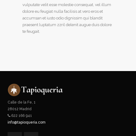
vulputate velit esse molestie consequat, vel illum
dolore eu feugiat nulla facilisis at vero eros et
accumsan et iusto odio dignissim qui blandit
praesent luptatum zzril delenit augue duis dolore
te feugait.
Calle de la Fe, 1
28012 Madrid
622 166 941
info@tapioqueria.com