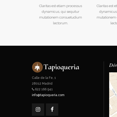
Claritas est etiam processus
Claritas est 
dynamicus, qui sequitur
dynamicus,
mutationem consuetudium
mutationem
lectorum.
lec
Dón
Calle de la Fe, 1
28012 Madrid
622 166 941
info@tapioqueria.com