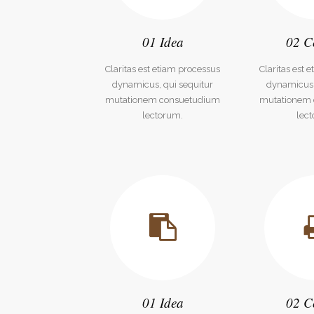
01 Idea
02 C
Claritas est etiam processus
Claritas est 
dynamicus, qui sequitur
dynamicus,
mutationem consuetudium
mutationem
lectorum.
lec
01 Idea
02 C