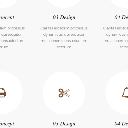
oncept
03 Design
04 De
etiam processus
Claritas est etiam processus
Claritas est e
 qui sequitur
dynamicus, qui sequitur
dynamicus, q
 consuetudium
mutationem consuetudium
mutationem c
torum.
lectorum.
lecto
oncept
03 Design
04 De