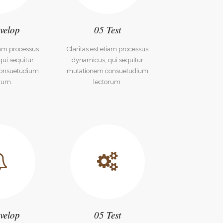
velop
05 Test
tiam processus
Claritas est etiam processus
ui sequitur
dynamicus, qui sequitur
onsuetudium
mutationem consuetudium
rum.
lectorum.
velop
05 Test