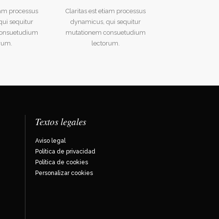
tiam processus
Claritas est etiam processus
ui sequitur
dynamicus, qui sequitur
onsuetudium
mutationem consuetudium
rum.
lectorum.
Textos legales
Aviso legal
Política de privacidad
Política de cookies
Personalizar cookies