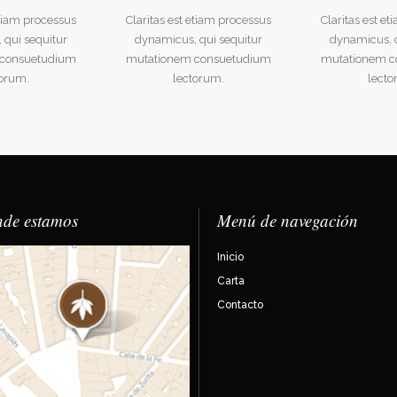
etiam processus
Claritas est etiam processus
Claritas est e
 qui sequitur
dynamicus, qui sequitur
dynamicus, q
 consuetudium
mutationem consuetudium
mutationem c
torum.
lectorum.
lecto
de estamos
Menú de navegación
Inicio
Carta
Contacto