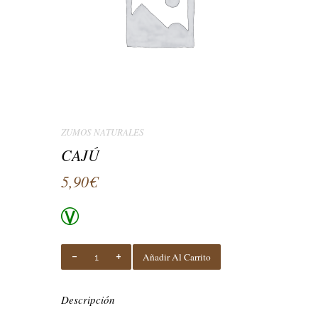
ZUMOS NATURALES
CAJÚ
5,90
€
CAJÚ
Añadir Al Carrito
Quantity
Descripción