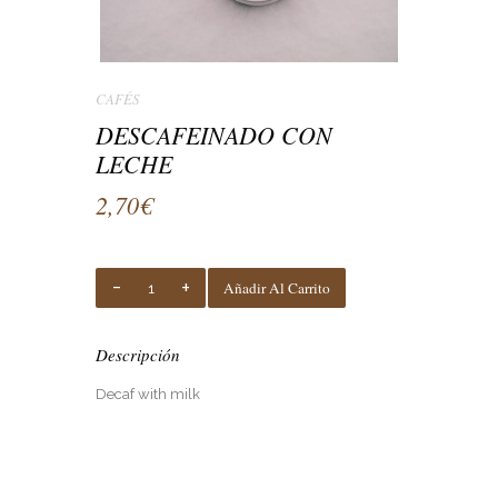
CAFÉS
DESCAFEINADO CON
LECHE
2,70
€
DESCAFEINADO
Añadir Al Carrito
CON
LECHE
Quantity
Descripción
Decaf with milk