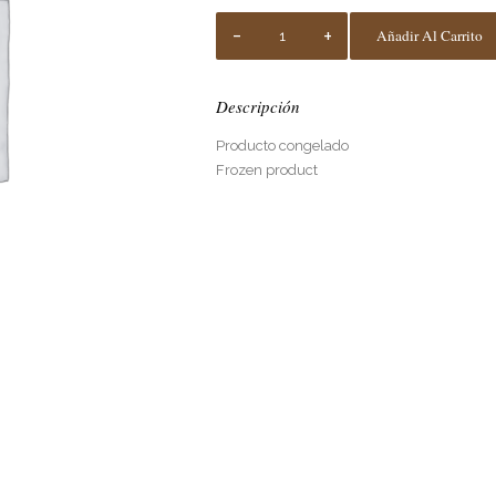
PULPA
DE
Añadir Al Carrito
AÇAÍ
NATURAL
1kg
Quantity
Descripción
Producto congelado
Frozen product