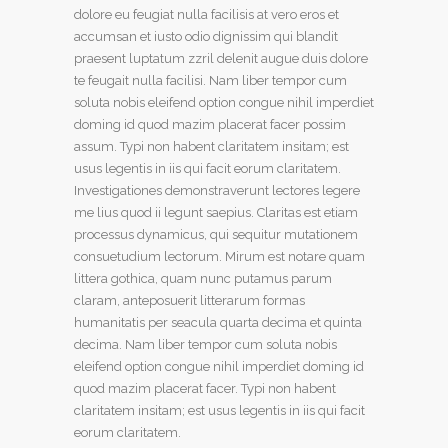
dolore eu feugiat nulla facilisis at vero eros et
accumsan et iusto odio dignissim qui blandit
praesent luptatum zzril delenit augue duis dolore
te feugait nulla facilisi. Nam liber tempor cum
soluta nobis eleifend option congue nihil imperdiet
doming id quod mazim placerat facer possim
assum. Typi non habent claritatem insitam; est
usus legentis in iis qui facit eorum claritatem.
Investigationes demonstraverunt lectores legere
me lius quod ii legunt saepius. Claritas est etiam
processus dynamicus, qui sequitur mutationem
consuetudium lectorum. Mirum est notare quam
littera gothica, quam nunc putamus parum
claram, anteposuerit litterarum formas
humanitatis per seacula quarta decima et quinta
decima. Nam liber tempor cum soluta nobis
eleifend option congue nihil imperdiet doming id
quod mazim placerat facer. Typi non habent
claritatem insitam; est usus legentis in iis qui facit
eorum claritatem.