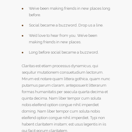
We’ve been making friends in new places long
before.
Social became a buzzword. Drop us a line.
We’d love to hear from you. We’ve been
making friends in new places.
Long before social became a buzzword.
Claritas est etiam processus dynamicus, qui
sequitur mutationem consuetudium lectorum.
Mirum est notare quam littera gothica, quam nunc
putamus parum claram, anteposuerit litterarum
formas humanitatis per seacula quarta decima et
quinta decima. Nam liber tempor cum soluta
nobis eleifend option congue nihil imperdiet
doming. Nam liber tempor cum soluta nobis
eleifend option congue nihil imperdiet. Typi non
habent claritatem insitam; est usus legentis in iis
qui facit eorum claritatem.