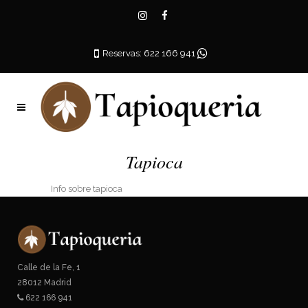
Reservas: 622 166 941
Tapioca
Info sobre tapioca
Calle de la Fe, 1
28012 Madrid
622 166 941