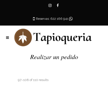
Reservas: 622 166 941
Realizar un pedido
97–108 of 110 results